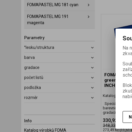
FOMAPASTEL MG 181 cyan
FOMAPASTEL MG 191
magenta
Sou
Parametry
°lesku/struktura
Na n
zkva
barva
Soub
gradace
zaří
scho
FOMAPASTE
počet listů
green 20,3x
Blok
INCH)/10 SH
podložka
zku
Katalogové číslo
nabí
rozměr
Speciální černob
barevné FB podl
gradací
N
330,92 Kč
(13
Info
348,33 Kč
273,49 Kč
(11,51 
Katalog výrobků FOMA