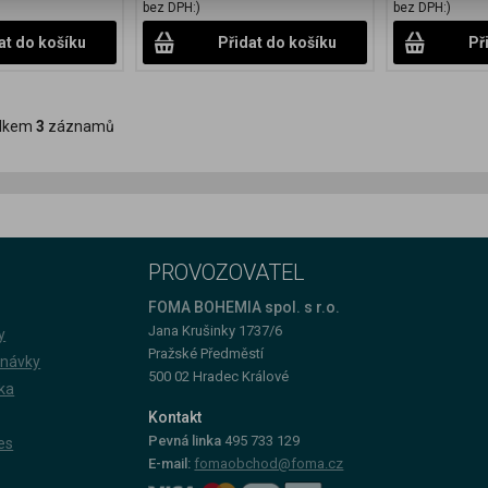
bez DPH:)
bez DPH:)
at do košíku
Přidat do košíku
Př
lkem
3
záznamů
PROVOZOVATEL
FOMA BOHEMIA spol. s r.o.
Jana Krušinky 1737/6
y
Pražské Předměstí
dnávky
500 02 Hradec Králové
ka
Kontakt
Pevná linka
495 733 129
es
E-mail:
fomaobchod@foma.cz