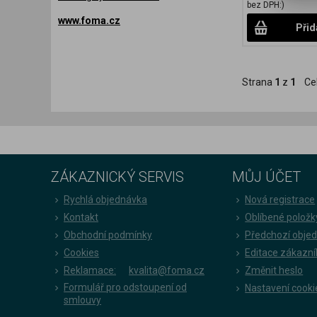
bez DPH:)
www.foma.cz
Přid
Strana
1
z
1
Ce
ZÁKAZNICKÝ SERVIS
MŮJ ÚČET
Rychlá objednávka
Nová registrace
Kontakt
Oblíbené položk
Obchodní podmínky
Předchozí obje
Cookies
Editace zákazní
Reklamace:
kvalita@foma.cz
Změnit heslo
Formulář pro odstoupení od
Nastavení cooki
smlouvy