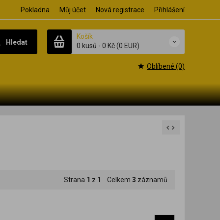
Pokladna
Můj účet
Nová registrace
Přihlášení
Košík
Hledat
0 kusů
-
0 Kč
(0 EUR)
Oblíbené (0)
Strana
1
z
1
Celkem
3
záznamů