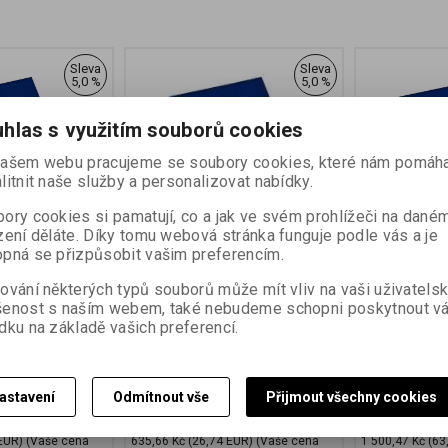
Sleva
Sleva
5,0 %
5,0 %
hlas s využitím souborů cookies
ašem webu pracujeme se soubory cookies, které nám pomáha
litnit naše služby a personalizovat nabídky.
ory cookies si pamatují, co a jak ve svém prohlížeči na dané
zení děláte. Díky tomu webová stránka funguje podle vás a je
pná se přizpůsobit vašim preferencím.
L MG 151
FOMAPASTEL MG 151
FOMAPAST
25,4 CM (8x10
green 30,5x40,6 CM
green 50,8
ování některých typů souborů může mít vliv na vaši uživatels
.
(12x16 INCH)/10 SH.
INCH)/10 S
šenost s naším webem, také nebudeme schopni poskytnout v
:
27500
Katalogové číslo:
27501
Katalogové čís
dku na základě vašich preferencí.
ílý papír na
Speciální černobílý papír na
Speciální čern
ožce s proměnnou
barevné FB podložce s proměnnou
barevné FB po
gradací
gradací
astavení
Odmítnout vše
Přijmout všechny cookies
,92 EUR)
769,15 Kč
(32,36 EUR)
1 815,57 Kč
809,64 Kč
1 911,12 Kč
EUR)
(Vaše cena
635,66 Kč
(26,74 EUR)
(Vaše cena
1 500,47 Kč
(63