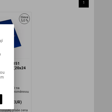
1
Sleva
5,0 %
jí
m
EL MG 151
x61 CM (20x24
kou
H.
ám
lo:
27502
obílý papír na
dložce s proměnnou
(76,38 EUR)
,13 EUR)
(Vaše cena