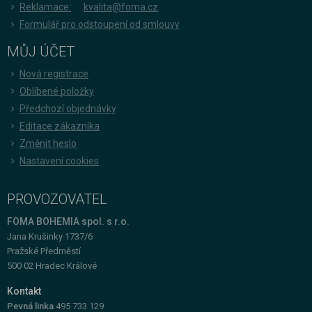
Reklamace:
kvalita@foma.cz
Formulář pro odstoupení od smlouvy
MŮJ ÚČET
Nová registrace
Oblíbené položky
Předchozí objednávky
Editace zákazníka
Změnit heslo
Nastavení cookies
PROVOZOVATEL
FOMA BOHEMIA spol. s r.o.
Jana Krušinky 1737/6
Pražské Předměstí
500 02 Hradec Králové
Kontakt
Pevná linka
495 733 129