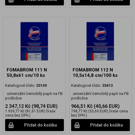
FOMABROM 111 N
FOMABROM 112 N
50,8x61 cm/10 ks
10,5x14,8 cm/100 ks
Katalogové číslo:
33149
Katalogové číslo:
33413
univerzální černobílý papír na FB
univerzální černobílý papír na FB
podložce
podložce
2 347,12 Kč
(98,74 EUR)
966,51 Kč
(40,66 EUR)
1 939,77 Kč
(81,61 EUR)
(Vaše
798,77 Kč
(33,60 EUR)
(Vaše cena
cena bez DPH:)
bez DPH:)
Přidat do košíku
Přidat do košíku