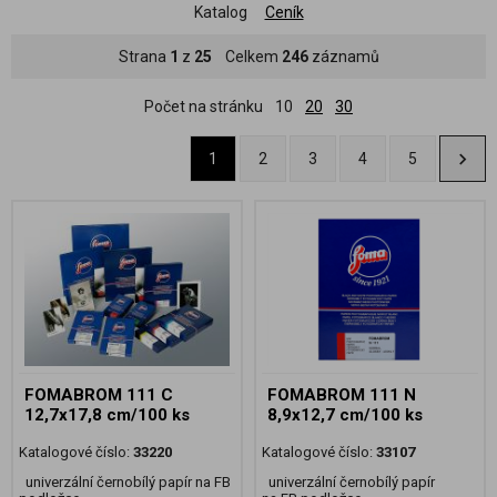
Katalog
Ceník
Strana
1
z
25
Celkem
246
záznamů
Počet na stránku
10
20
30
1
2
3
4
5
FOMABROM 111 C
FOMABROM 111 N
12,7x17,8 cm/100 ks
8,9x12,7 cm/100 ks
Katalogové číslo:
33220
Katalogové číslo:
33107
univerzální černobílý papír na FB
univerzální černobílý papír