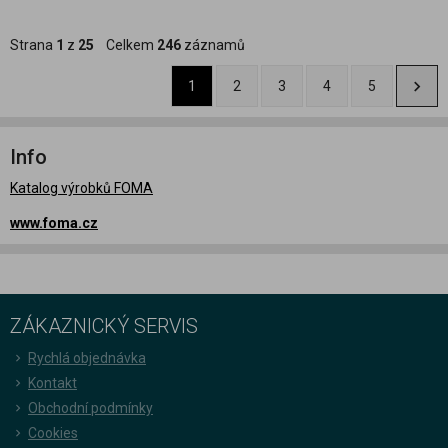
Strana
1
z
25
Celkem
246
záznamů
1
2
3
4
5
Info
Katalog výrobků FOMA
www.foma.cz
ZÁKAZNICKÝ SERVIS
Rychlá objednávka
Kontakt
Obchodní podmínky
Cookies