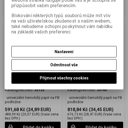
webová stránka funguje podle vás a je schopná se
přizpůsobit vašim preferencím.
Přidat do košíku
Přidat do košíku
Blokování některých typů souborů může mít vliv
na vaši uživatelskou zkušenost s naším webem,
také nebudeme schopni poskytnout vám nabídku
na základě vašich preferencí.
Nastavení
Odmítnout vše
FOMABROM 111 N
FOMABROM 111 N
Přijmout všechny cookies
24x30,5 cm/10 ks
30,5x40,6 cm/10 ks
Katalogové číslo:
33133
Katalogové číslo:
33140
univerzální černobílý papír na FB
univerzální černobílý papír na FB
podložce
podložce
591,68 Kč
(24,89 EUR)
818,84 Kč
(34,45 EUR)
488,99 Kč
(20,57 EUR)
(Vaše cena
676,73 Kč
(28,47 EUR)
(Vaše cena
bez DPH:)
bez DPH:)
Přidat do košíku
Přidat do košíku