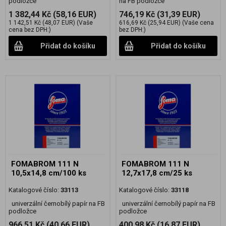
podložce
na FB podložce
1 382,44 Kč
(58,16 EUR)
746,19 Kč
(31,39 EUR)
1 142,51 Kč
(48,07 EUR)
(Vaše
616,69 Kč
(25,94 EUR)
(Vaše cena
cena bez DPH:)
bez DPH:)
Přidat do košíku
Přidat do košíku
FOMABROM 111 N
FOMABROM 111 N
10,5x14,8 cm/100 ks
12,7x17,8 cm/25 ks
Katalogové číslo:
33113
Katalogové číslo:
33118
univerzální černobílý papír na FB
univerzální černobílý papír na FB
podložce
podložce
966,51 Kč
(40,66 EUR)
400,98 Kč
(16,87 EUR)