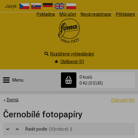
Jazyk:
Pokladna
Můj účet
Nová registrace
Přihlášení
Rozšířené vyhledávání
Oblíbené (0)
0 kusů
Menu
0 Kč
(0 EUR)
Domů
Zobrazit filtr
Černobílé fotopapíry
Řadit podle:
(Výrobce)